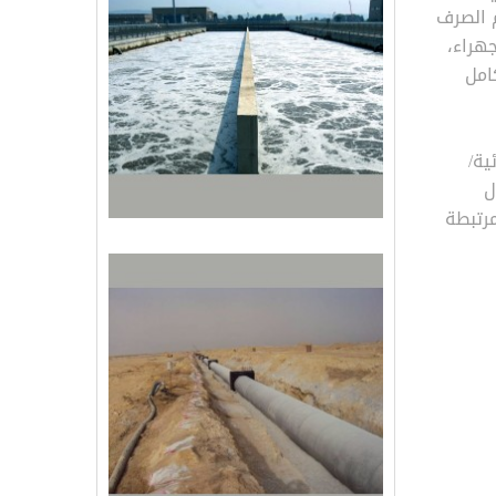
م الصرف
هراء،
امل
ية/
ل
مرتبطة