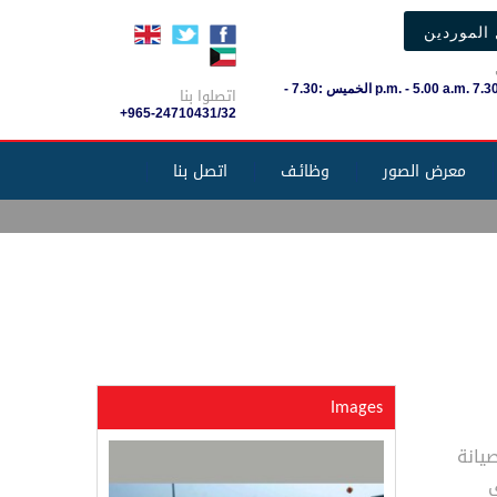
الموردين
السَبْت-الأربعاء 7.30 .p.m. - 5.00 a.m الخميس :7.30 -
اتصلوا بنا
+965-24710431/32
معرض الصور
وظائـف
اتصل بنا
Images
يانة
ي