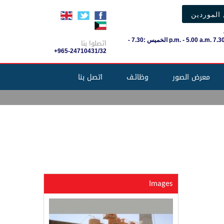
الموردين
السَبْت-الأربعاء 7.30 .p.m. - 5.00 a.m الخميس :7.30 -
اتصلوا بنا
+965-24710431/32
معرض الصور
وظائـف
اتصل بنا
Images