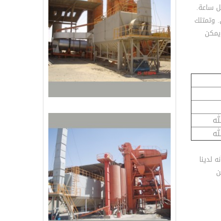
إجمالي طاقة إنتاجية قدرها 600 طن لكل ساعة.
. وتمتلك
ويمكن
له
له
 لدينا
ن