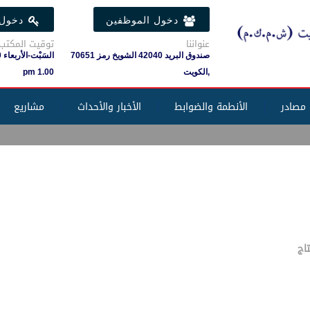
دخول الموظفين
دخول 
عنواننا
توقيت المكتب
صندوق البريد 42040 الشويخ رمز 70651
,الكويت
1.00 pm
مصادر
الأنطمة والضوابط
الأخبار والأحداث
مشاريع
اج