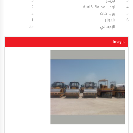
3
جريدر
5
4
لودر بمجرفة خلفية
2
5
بوب كات
2
6
بلدوزر
1
الإجمالي
35
Images