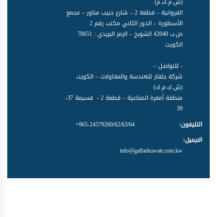
(ش.م.ك.م)
الفروانية – قطعة 2 – شارع حبيب مناور – مجمع
الأسطورة – الدور الثاني مكتب رقم 2
ص.ب 42040 الشويخ – الرمز البريدي : 70651
الكويت
- للتواصـل :-
شركة جلفار للهندسة والمقاولات – الكويت
(ش.ك.م.ك)
منطقة أمغرة الصناعية – قطعة 2 - قسيمة 37-
39
التليفون:
+965-24579260/62/63/64
الايميل:
info@galfarkuwait.com.kw